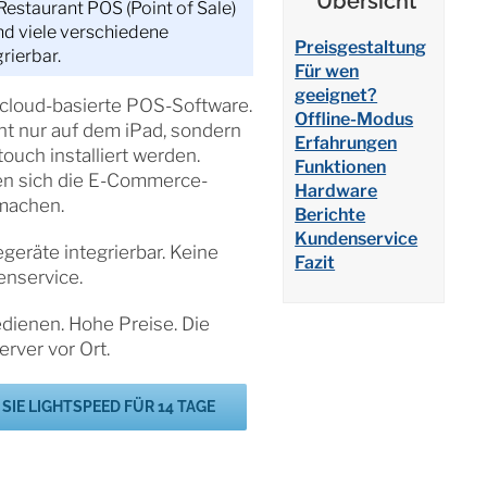
Übersicht
estaurant POS (Point of Sale)
d viele verschiedene
Preisgestaltung
rierbar.
Für wen
geeignet?
 cloud-basierte POS-Software.
Offline-Modus
t nur auf dem iPad, sondern
Erfahrungen
ouch installiert werden.
Funktionen
n sich die E-Commerce-
Hardware
 machen.
Berichte
Kundenservice
eräte integrierbar. Keine
Fazit
enservice.
edienen. Hohe Preise. Die
erver vor Ort.
SIE LIGHTSPEED FÜR 14 TAGE