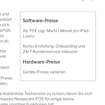
n und
erklärt
Software-Preise
 sich
rhält.
Ab 79 € zzgl. MwSt./ Monat pro iPad-
lso
Lizenz
n ab.
Konto-Erstellung, Onboarding und
chte
24/7-Kundenservice inklusive
 mit
Hardware-Preise
speed-
Geräte-Preise variieren
 Preise
den.
e kostenlose Testversion zu nutzen, bevor Sie sich
ghtspeed Restaurant POS für einige kleine
ele unnötige Funktionen hat.