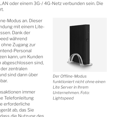
WLAN oder einem 3G-/ 4G-Netz verbunden sein. Die
t.
line-Modus an. Dieser
bindung mit einem Lite-
üssen. Dank der
speed während
 ohne Zugang zur
ontend-Personal
tzen kann, um Kunden
 abgeschlossen sind,
der zentralen
und sind dann über
Der Offline-Modus
bar.
funktioniert nicht ohne einen
Lite Server in Ihrem
ansaktionen immer
Unternehmen. Foto:
e Telefonleitung
Lightspeed
e erforderliche
erät ab, das Sie
 dass die Nutzung des