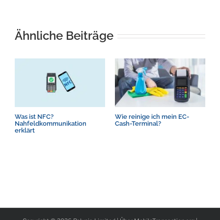
Ähnliche Beiträge
Was ist NFC?
Wie reinige ich mein EC-
W
Nahfeldkommunikation
Cash-Terminal?
T
erklärt
A