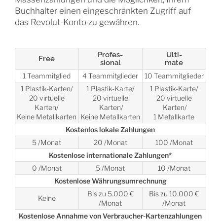
Buchhalter einen eingeschränkten Zugriff auf
das Revolut-Konto zu gewähren.
Profes-
Ulti-
Free
sional
mate
1 Teammitglied
4 Teammitglieder
10 Teammitglieder
1 Plastik-Karten/
1 Plastik-Karte/
1 Plastik-Karte/
20 virtuelle
20 virtuelle
20 virtuelle
Karten/
Karten/
Karten/
Keine Metallkarten
Keine Metallkarten
1 Metallkarte
Kostenlos lokale Zahlungen
5 /Monat
20 /Monat
100 /Monat
Kostenlose internationale Zahlungen*
0 /Monat
5 /Monat
10 /Monat
Kostenlose Währungsumrechnung
Bis zu 5.000 €
Bis zu 10.000 €
Keine
/Monat
/Monat
Kostenlose Annahme von Verbraucher-Kartenzahlungen