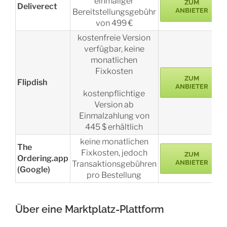
einmaliger
ZUM
Deliverect
ANBIETER
Bereitstellungsgebühr
von 499 €
kostenfreie Version
verfügbar, keine
monatlichen
Fixkosten
ZUM
Flipdish
ANBIETER
kostenpflichtige
Version ab
Einmalzahlung von
445 $ erhältlich
keine monatlichen
The
Fixkosten, jedoch
ZUM
Ordering.app
ANBIETER
Transaktionsgebühren
(Google)
pro Bestellung
Über eine Marktplatz-Plattform