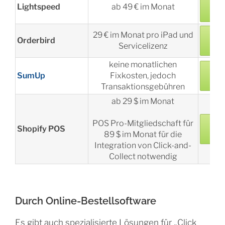
Lightspeed
ab 49 € im Monat
A
29 € im Monat pro iPad und
Orderbird
A
Servicelizenz
keine monatlichen
SumUp
Fixkosten, jedoch
A
Transaktionsgebühren
ab 29 $ im Monat
POS Pro-Mitgliedschaft für
Shopify POS
A
89 $ im Monat für die
Integration von Click-and-
Collect notwendig
Durch Online-Bestellsoftware
Es gibt auch spezialisierte Lösungen für „Click